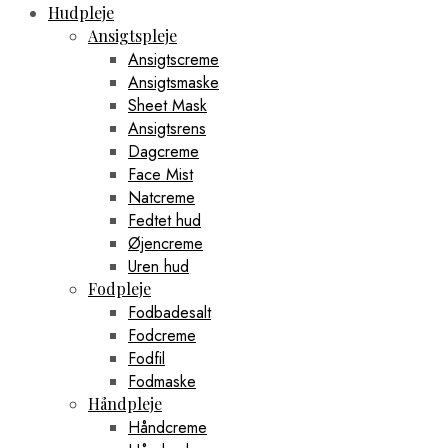
Hudpleje
Ansigtspleje
Ansigtscreme
Ansigtsmaske
Sheet Mask
Ansigtsrens
Dagcreme
Face Mist
Natcreme
Fedtet hud
Øjencreme
Uren hud
Fodpleje
Fodbadesalt
Fodcreme
Fodfil
Fodmaske
Håndpleje
Håndcreme