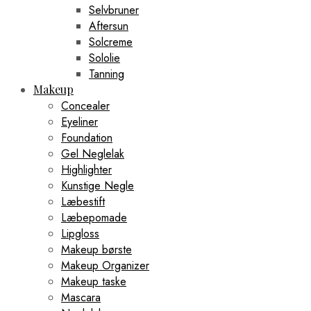
Selvbruner
Aftersun
Solcreme
Sololie
Tanning
Makeup
Concealer
Eyeliner
Foundation
Gel Neglelak
Highlighter
Kunstige Negle
Læbestift
Læbepomade
Lipgloss
Makeup børste
Makeup Organizer
Makeup taske
Mascara