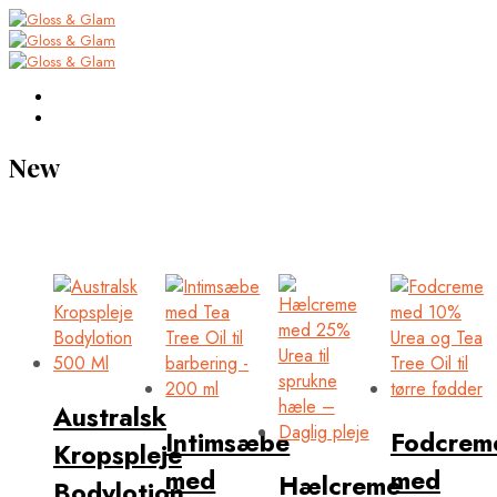
New
Australsk
Intimsæbe
Fodcrem
Kropspleje
med
med
Hælcreme
Bodylotion