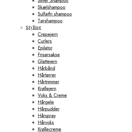
Silver Shampoo
Skælshampoo
Sulfatfri shampoo
Tørshampoo
Styling
Crepejern
Curlers
Epilator
Frisørsakse
Glattejern
Hårbånd
Hårtørrer
Hårtrimmer
Krøllejern
Voks & Creme
Hårgele
Hårpudder
Hårspray
Hårvoks
Krøllecreme