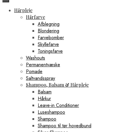
Hårpleje
Hårfarve
Afblegning
Blondering
Farvebomber
Skyllefarve
Toningsfarve
Washouts
Permanentvæske
Pomade
Saltvandsspray
Shampoo, Balsam & Hårpleje
Balsam
Hårkur
Leave-in Conditioner
Luseshampoo
Shampoo
Shampoo til tør hovedbund