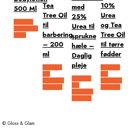
Tea
10%
med
500 Ml
Tree Oil
Urea
25%
Se prisen
til
og Tea
Urea til
hos Duft og
barbering
Tree Oil
sprukne
Natur
– 200
til tørre
hæle –
ml
fødder
Daglig
pleje
Se prisen
Se prisen
hos
hos
Se prisen
Australian
Australian
hos
Bodycare
Bodycare
Australian
Bodycare
© Gloss & Glam