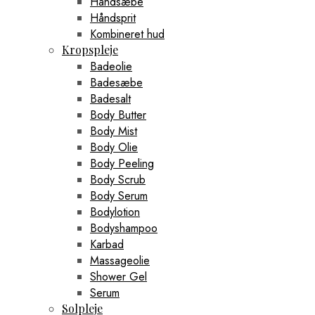
Håndsæbe
Håndsprit
Kombineret hud
Kropspleje
Badeolie
Badesæbe
Badesalt
Body Butter
Body Mist
Body Olie
Body Peeling
Body Scrub
Body Serum
Bodylotion
Bodyshampoo
Karbad
Massageolie
Shower Gel
Serum
Solpleje