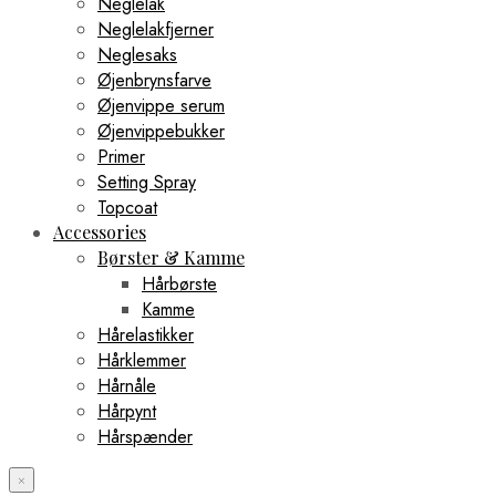
Neglelak
Neglelakfjerner
Neglesaks
Øjenbrynsfarve
Øjenvippe serum
Øjenvippebukker
Primer
Setting Spray
Topcoat
Accessories
Børster & Kamme
Hårbørste
Kamme
Hårelastikker
Hårklemmer
Hårnåle
Hårpynt
Hårspænder
×